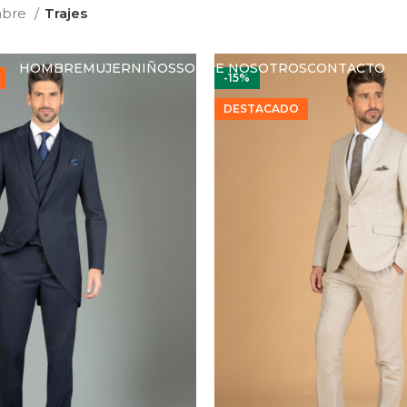
bre
Trajes
HOMBRE
MUJER
NIÑOS
SOBRE NOSOTROS
CONTACTO
-15%
DESTACADO