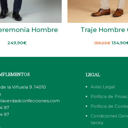
Ceremonia Hombre
Traje Hombre 
249,90
€
134,90
159,00
€
OMPLEMENTOS
LEGAL
Aviso Legal
de la Viñuela 9. 14010
a
Política de Priva
laverdadconfecciones.com
Política de Cooki
4 97
4 97
Condiciones Gen
Venta