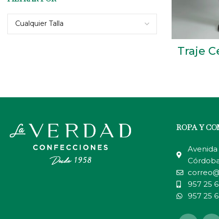
Cualquier Talla
Traje 
ROPA Y C
Avenida 
Córdob
correo@
957 25 6
957 25 6