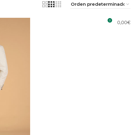
0
0,00
€