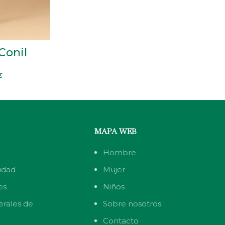
Conil
€
MAPA WEB
Hombre
cidad
Mujer
es
Niños
erales de
Sobre nosotros
Contacto