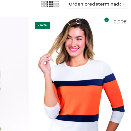
0
0,00
€
-14%