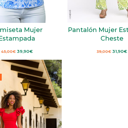
miseta Mujer
Pantalón Mujer E
Estampada
Cheste
39,90
€
31,90
€
45,00
€
39,00
€