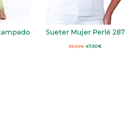
stampado
Sueter Mujer Perlé 287
47,50
€
55,00
€