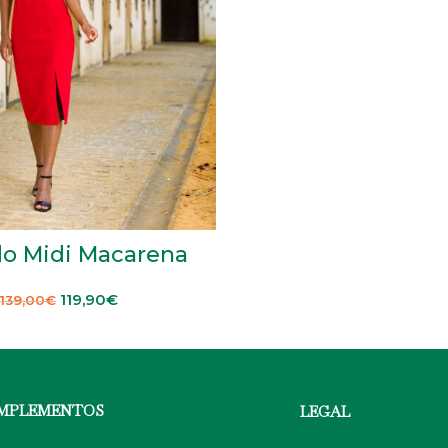
do Midi Macarena
119,90
€
139,00
€
OMPLEMENTOS
LEGAL