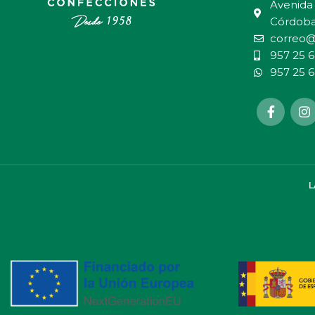
Avenida 
Córdob
correo@
957 25 6
957 25 6
L