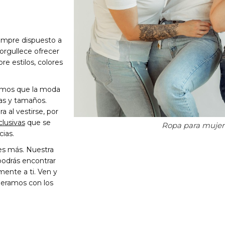
empre dispuesto a
orgullece ofrecer
e estilos, colores
emos que la moda
mas y tamaños.
a al vestirse, por
clusivas
que se
Ropa para mujer
cias.
es más. Nuestra
podrás encontrar
mente a ti. Ven y
speramos con los