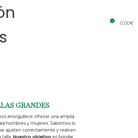
ón
0
0,00
€
s
LLAS GRANDES
 nos enorgullece ofrecer una amplia
ra hombres y mujeres. Sabemos lo
se ajusten correctamente y realcen
 talla.
Nuestro objetivo
es brindar