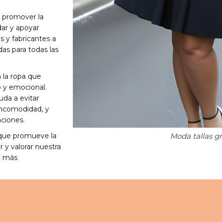
a promover la
dar y apoyar
s y fabricantes a
das para todas las
 la ropa que
o y emocional.
uda a evitar
incomodidad, y
aciones.
l que promueve la
Moda tallas g
r y valorar nuestra
d más