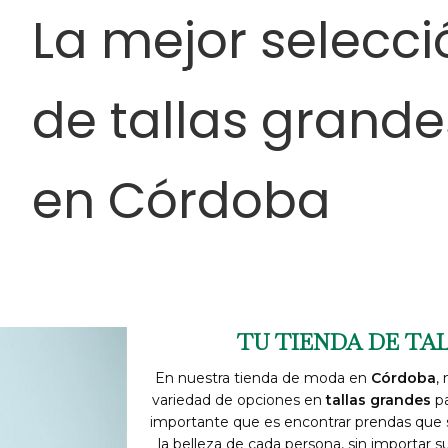
La mejor selecci
HOMBRE
MUJER
NIÑOS
SOBRE NOSOTROS
CONTACTO
de tallas grande
en Córdoba
TU TIENDA DE TA
En nuestra tienda de moda en
Córdoba
,
variedad de opciones en
tallas grandes
pa
importante que es encontrar prendas que 
la belleza de cada persona, sin importar su